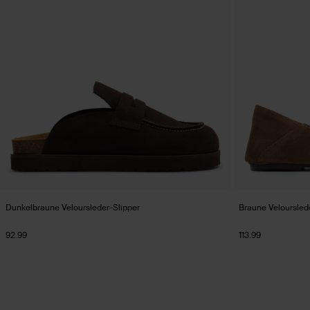
Dunkelbraune Veloursleder-Slipper
Braune Velourslede
92.99
113.99