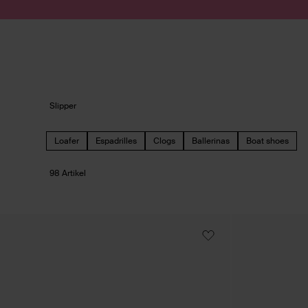
Zum Inhalt springen
Suche absenden
Slipper
Loafer
Espadrilles
Clogs
Ballerinas
Boat shoes
98 Artikel