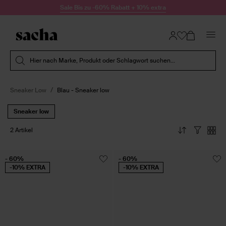
Zum Inhalt springen
Sale Bis zu -60% Rabatt + 10% extra
Suche absenden
Hier nach Marke, Produkt oder Schlagwort suchen...
Sneaker Low
Blau - Sneaker low
Sneaker low
2 Artikel
- 60%
- 60%
-10% EXTRA
-10% EXTRA