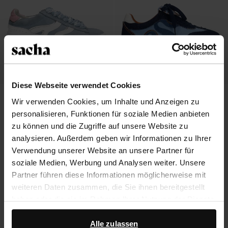
Diese Webseite verwendet Cookies
Blaue Veloursleder-Sneaker mit
Blaue Veloursleder-Sneaker mit
Wir verwenden Cookies, um Inhalte und Anzeigen zu
weißen Details
Denim-Details
personalisieren, Funktionen für soziale Medien anbieten
45.60
114.00
49.60
124.00
zu können und die Zugriffe auf unsere Website zu
analysieren. Außerdem geben wir Informationen zu Ihrer
Verwendung unserer Website an unsere Partner für
soziale Medien, Werbung und Analysen weiter. Unsere
Über Sacha
Partner führen diese Informationen möglicherweise mit
weiteren Daten zusammen, die Sie ihnen bereitgestellt
Kundenservice
haben oder die sie im Rahmen Ihrer Nutzung der Dienste
gesammelt haben.
Versand und Lieferung
Alle zulassen