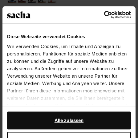
Größe auswählen
Trusted Shop-Gütesiegel
Diese Webseite verwendet Cookies
Wir verwenden Cookies, um Inhalte und Anzeigen zu
Rechnungskauf
personalisieren, Funktionen für soziale Medien anbieten
14 Tage Bedenkzeit
zu können und die Zugriffe auf unsere Website zu
analysieren. Außerdem geben wir Informationen zu Ihrer
Verwendung unserer Website an unsere Partner für
Produktbeschreibung
soziale Medien, Werbung und Analysen weiter. Unsere
Dieses weißen Sacha-Sneaker sind mit roten Details
Partner führen diese Informationen möglicherweise mit
abgesetzt und haben eine herzförmige Lasche. Die
weiteren Daten zusammen, die Sie ihnen bereitgestellt
braune Sohle ist 2 cm dick. Die Außenseite der
haben oder die sie im Rahmen Ihrer Nutzung der Dienste
Schuhe ist aus Veloursleder, die Innenseite ist aus
gesammelt haben.
Leder gearbeitet. Pflege die Sneaker mit dem Clean &
Alle zulassen
Care-Spray von Collonil.
Darüber hinaus arbeiten wir mit Google zu Werbe- und
Messzwecken zusammen. Weitere Informationen