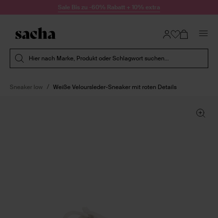
Zum Inhalt springen
Sale Bis zu -60% Rabatt + 10% extra
Suche absenden
Hier nach Marke, Produkt oder Schlagwort suchen...
Sneaker low
Weiße Veloursleder-Sneaker mit roten Details