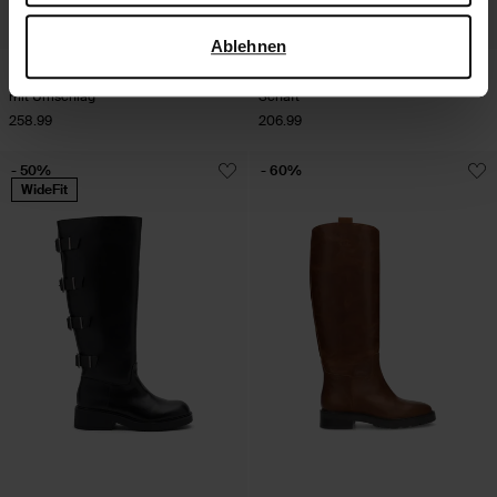
verwendet, finden Sie auf der
Seite zur geschäftlichen
Sicherheit und zum Datenschutz von Google
.
Ablehnen
Dunkelbraune Veloursleder-Boots
Schwarze Lederstiefel mit hohem
mit Umschlag
Schaft
258.99
206.99
- 50%
- 60%
WideFit