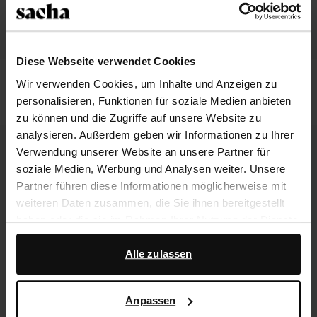
Diese Webseite verwendet Cookies
Braune Lederstiefel mit
Schwarze Lederstiefel mit
Wir verwenden Cookies, um Inhalte und Anzeigen zu
abnehmbarer Schnalle
abnehmbarer Schnalle
personalisieren, Funktionen für soziale Medien anbieten
216.99
216.99
zu können und die Zugriffe auf unsere Website zu
analysieren. Außerdem geben wir Informationen zu Ihrer
Verwendung unserer Website an unsere Partner für
soziale Medien, Werbung und Analysen weiter. Unsere
Partner führen diese Informationen möglicherweise mit
weiteren Daten zusammen, die Sie ihnen bereitgestellt
haben oder die sie im Rahmen Ihrer Nutzung der Dienste
gesammelt haben.
Alle zulassen
Darüber hinaus arbeiten wir mit Google zu Werbe- und
Messzwecken zusammen. Weitere Informationen
Anpassen
darüber, wie Google Ihre personenbezogenen Daten