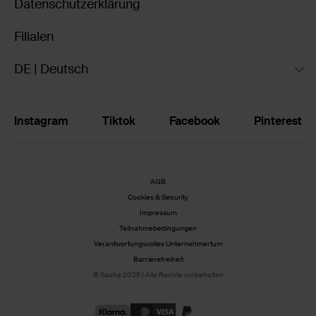
Datenschutzerklärung
Filialen
DE | Deutsch
Instagram
Tiktok
Facebook
Pinterest
AGB
Cookies & Security
Impressum
Teilnahmebedingungen
Verantwortungsvolles Unternehmertum
Barrierefreiheit
© Sacha 2026 | Alle Rechte vorbehalten