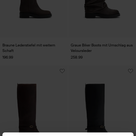
Braune Lederstiefel mit weitem
Graue Biker Boots mit Umschlag aus
Schaft
Veloursleder
196.99
258.99