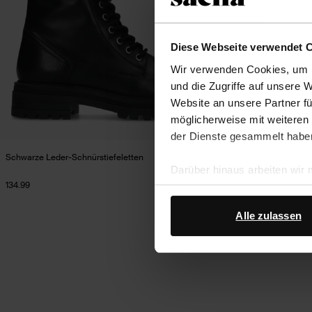
Diese Webseite verwendet 
Wir verwenden Cookies, um I
und die Zugriffe auf unsere 
Website an unsere Partner fü
möglicherweise mit weiteren
der Dienste gesammelt habe
Schwarze Leder-Schnürstiefeletten
Schwarze Ledersch
Darüber hinaus arbeiten wir
134.99
144.99
Google Ihre personenbezogen
Datenschutz von Google
.
Alle zulassen