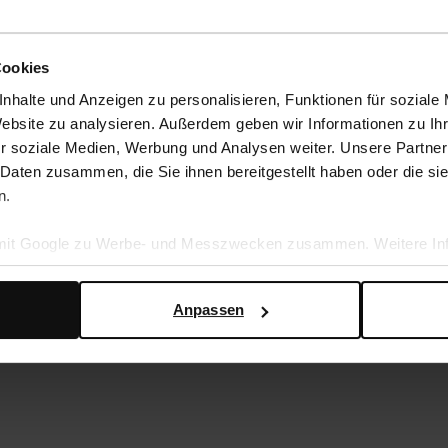
Cookies
nhalte und Anzeigen zu personalisieren, Funktionen für soziale
Website zu analysieren. Außerdem geben wir Informationen zu I
r soziale Medien, Werbung und Analysen weiter. Unsere Partner
 Daten zusammen, die Sie ihnen bereitgestellt haben oder die s
n.
nürstiefeletten
Schwarze Leder-Schnürstiefeletten mit
 mit Google zu Werbe- und Messzwecken zusammen. Weitere Inf
54.00
135.00
en Daten verwendet, finden Sie auf der
Seite zur geschäftlic
Anpassen