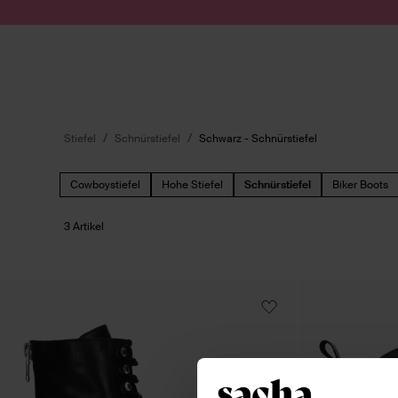
Zum Inhalt springen
Suche absenden
Stiefel
Schnürstiefel
Schwarz - Schnürstiefel
Cowboystiefel
Hohe Stiefel
Schnürstiefel
Biker Boots
3 Artikel