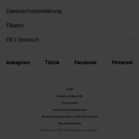
Datenschutzerklärung
Filialen
DE | Deutsch
Instagram
Tiktok
Facebook
Pinterest
AGB
Cookies & Security
Impressum
Teilnahmebedingungen
Verantwortungsvolles Unternehmertum
Barrierefreiheit
© Sacha 2026 | Alle Rechte vorbehalten