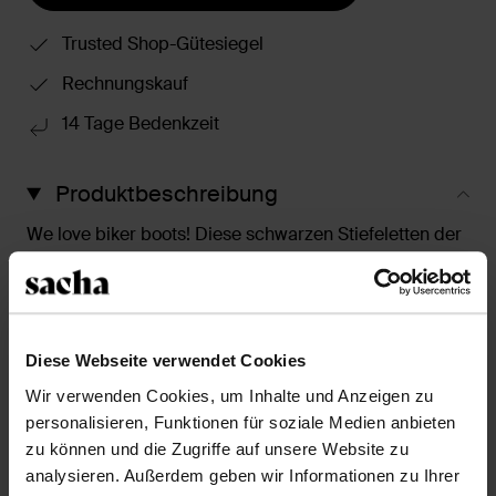
Trusted Shop-Gütesiegel
Rechnungskauf
14 Tage Bedenkzeit
Produktbeschreibung
We love biker boots! Diese schwarzen Stiefeletten der
Marke Sacha haben eine Schnürung und einen
auffälligen silberfarbenen Reißverschluss an der
Rückseite. Die Außenseite der Schuhe ist aus Leder,
die Innenseite ist aus Textil gearbeitet. Der Absatz hat
Diese Webseite verwendet Cookies
eine Höhe von 4 cm, die Sohle ist 2 cm dick. Pflege die
Stiefeletten mit den passenden Produkten, sodass du
Wir verwenden Cookies, um Inhalte und Anzeigen zu
lange Freude an ihnen hast!
personalisieren, Funktionen für soziale Medien anbieten
zu können und die Zugriffe auf unsere Website zu
analysieren. Außerdem geben wir Informationen zu Ihrer
Produktdetails