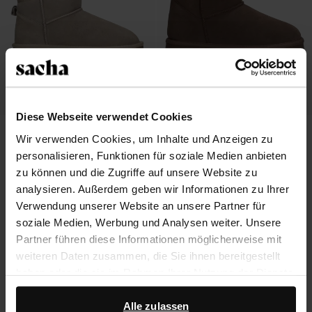
Diese Webseite verwendet Cookies
Beigefarbene Veloursleder-
Taupefarbene Veloursleder-
Wir verwenden Cookies, um Inhalte und Anzeigen zu
Stiefeletten mit Plateausohle
Stiefeletten mit Wollfutter
personalisieren, Funktionen für soziale Medien anbieten
57.00
114.00
57.00
114.00
zu können und die Zugriffe auf unsere Website zu
analysieren. Außerdem geben wir Informationen zu Ihrer
Verwendung unserer Website an unsere Partner für
soziale Medien, Werbung und Analysen weiter. Unsere
Über Sacha
Partner führen diese Informationen möglicherweise mit
weiteren Daten zusammen, die Sie ihnen bereitgestellt
Kundenservice
haben oder die sie im Rahmen Ihrer Nutzung der Dienste
gesammelt haben.
Versand und Lieferung
Alle zulassen