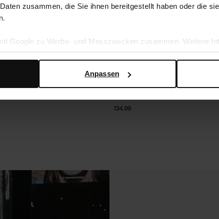
 Daten zusammen, die Sie ihnen bereitgestellt haben oder die s
n.
 mit Google zu Werbe- und Messzwecken zusammen. Weitere Inf
en Daten verwendet, finden Sie auf der
Seite zur geschäftlic
Anpassen
rsleder-Stiefeletten mit Absatz
Braune Veloursleder-Stiefeletten mit 
134.99