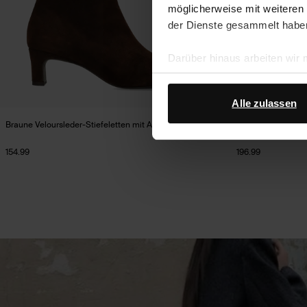
möglicherweise mit weiteren
der Dienste gesammelt habe
Darüber hinaus arbeiten wir
Google Ihre personenbezogen
Datenschutz von Google
.
Alle zulassen
Braune Veloursleder-Stiefeletten mit Absatz
Beigefarbene Velou
154.99
196.99