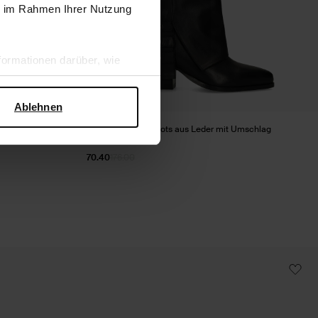
ie im Rahmen Ihrer Nutzung
ormationen darüber, wie
hen Sicherheit und zum
Ablehnen
Absatz
Schwarze Biker Boots aus Leder mit Umschlag
70.40
176.00