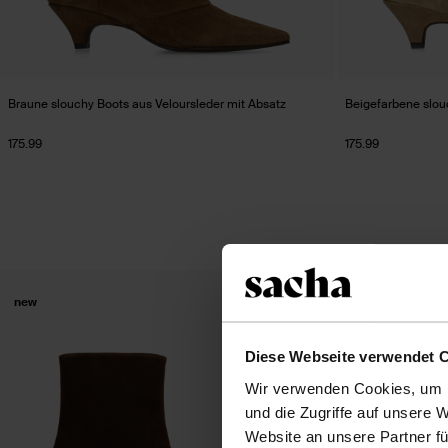
Braune slouchy Boots aus Veloursleder mit Absatz
Beigefarbene slou
175.99
175.99
new
new
Diese Webseite verwendet 
Wir verwenden Cookies, um I
und die Zugriffe auf unsere 
Website an unsere Partner fü