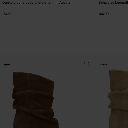
Dunkelbraune Lederstiefeletten mit Absatz
Schwarze Ledersti
154.99
144.99
new
new