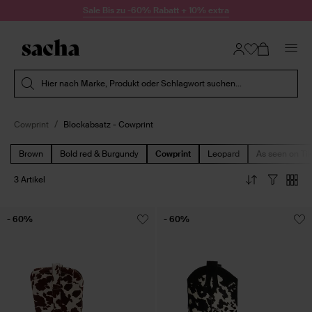
Zum Inhalt springen
Sale Bis zu -60% Rabatt + 10% extra
Suche absenden
Hier nach Marke, Produkt oder Schlagwort suchen...
Cowprint
Blockabsatz - Cowprint
Brown
Bold red & Burgundy
Cowprint
Leopard
As seen on Ti
3 Artikel
- 60%
- 60%