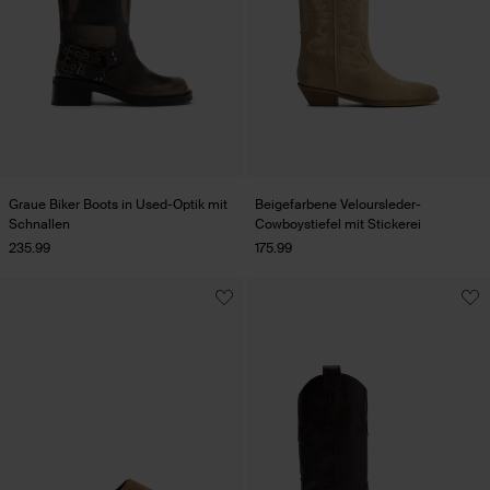
Graue Biker Boots in Used-Optik mit
Beigefarbene Veloursleder-
Schnallen
Cowboystiefel mit Stickerei
235.99
175.99