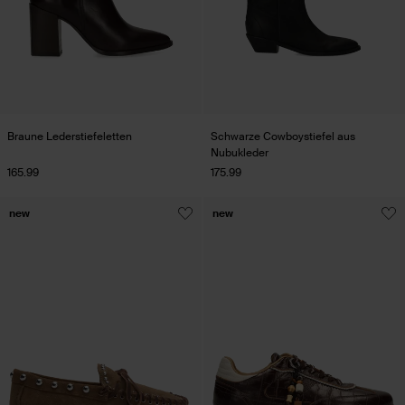
Braune Lederstiefeletten
Schwarze Cowboystiefel aus
Nubukleder
165.99
175.99
new
new