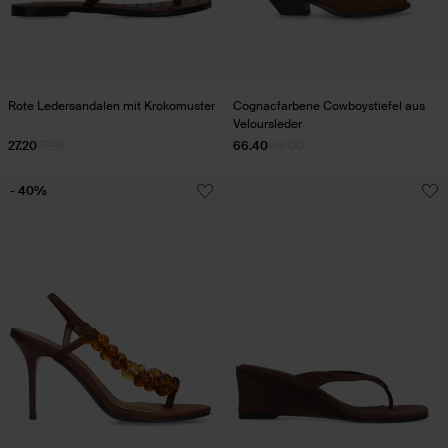
Rote Ledersandalen mit Krokomuster
Cognacfarbene Cowboystiefel aus
Veloursleder
27.20
67.98
66.40
166.00
- 40%