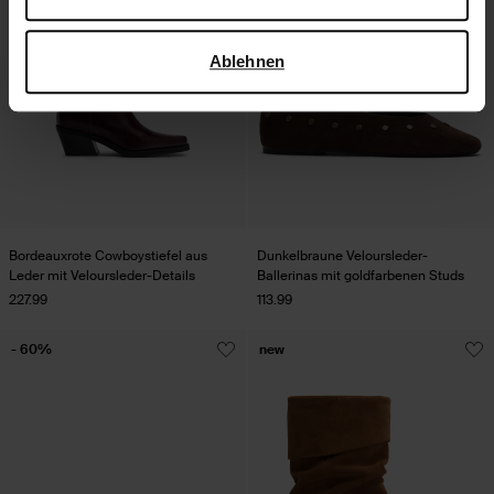
verwendet, finden Sie auf der
Seite zur geschäftlichen
Sicherheit und zum Datenschutz von Google
.
Ablehnen
Bordeauxrote Cowboystiefel aus
Dunkelbraune Veloursleder-
Leder mit Veloursleder-Details
Ballerinas mit goldfarbenen Studs
227.99
113.99
- 60%
new