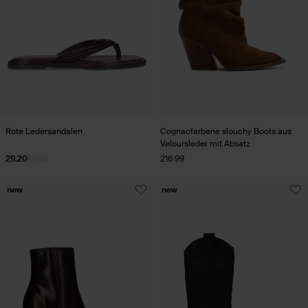
Rote Ledersandalen
Cognacfarbene slouchy Boots aus
Veloursleder mit Absatz
29.20
72.98
216.99
new
new