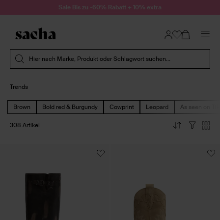
Zum Inhalt springen
Sale Bis zu -60% Rabatt + 10% extra
Suche absenden
Hier nach Marke, Produkt oder Schlagwort suchen...
Trends
Brown
Bold red & Burgundy
Cowprint
Leopard
As seen on Ti
308 Artikel