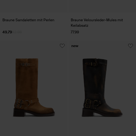
Braune Sandaletten mit Perlen
Braune Veloursleder-Mules mit
Keilabsatz
49.79
82.98
77.99
new