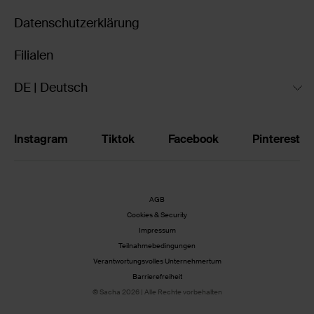
Datenschutzerklärung
Filialen
DE | Deutsch
Instagram
Tiktok
Facebook
Pinterest
AGB
Cookies & Security
Impressum
Teilnahmebedingungen
Verantwortungsvolles Unternehmertum
Barrierefreiheit
© Sacha 2026 | Alle Rechte vorbehalten