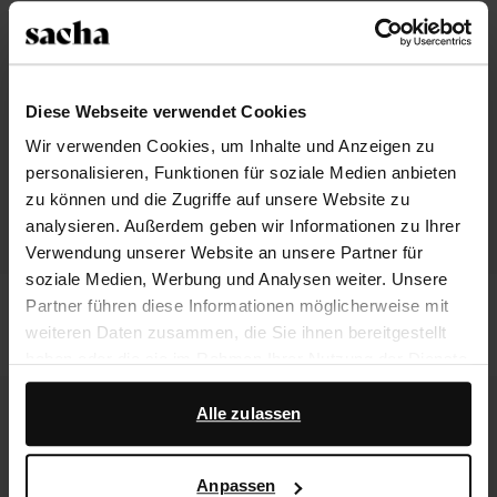
Diese Webseite verwendet Cookies
Wir verwenden Cookies, um Inhalte und Anzeigen zu
personalisieren, Funktionen für soziale Medien anbieten
zu können und die Zugriffe auf unsere Website zu
analysieren. Außerdem geben wir Informationen zu Ihrer
Verwendung unserer Website an unsere Partner für
soziale Medien, Werbung und Analysen weiter. Unsere
Braune Ledersandalen
Braune Bootsschuhe aus
Partner führen diese Informationen möglicherweise mit
Veloursleder
weiteren Daten zusammen, die Sie ihnen bereitgestellt
72.99
134.99
haben oder die sie im Rahmen Ihrer Nutzung der Dienste
gesammelt haben.
new
Alle zulassen
Darüber hinaus arbeiten wir mit Google zu Werbe- und
Messzwecken zusammen. Weitere Informationen
Anpassen
darüber, wie Google Ihre personenbezogenen Daten