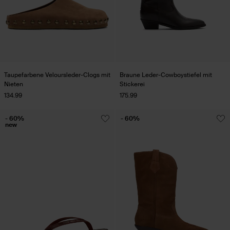
Taupefarbene Veloursleder-Clogs mit
Braune Leder-Cowboystiefel mit
Nieten
Stickerei
134.99
175.99
- 60%
- 60%
new