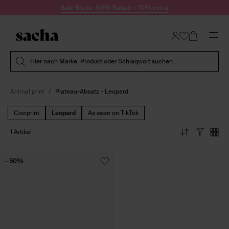
Zum Inhalt springen
Sale Bis zu -60% Rabatt + 10% extra
Suche absenden
Hier nach Marke, Produkt oder Schlagwort suchen...
Animal print
Plateau-Absatz - Leopard
Cowprint
Leopard
As seen on TikTok
1 Artikel
- 50%