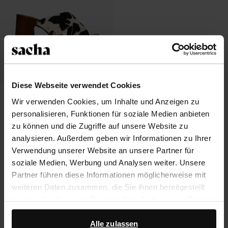
Diese Webseite verwendet Cookies
Leder-Mules mit Plateauabsatz und
Wir verwenden Cookies, um Inhalte und Anzeigen zu
Kuhfellmuster
personalisieren, Funktionen für soziale Medien anbieten
46.50
92.98
zu können und die Zugriffe auf unsere Website zu
analysieren. Außerdem geben wir Informationen zu Ihrer
Verwendung unserer Website an unsere Partner für
soziale Medien, Werbung und Analysen weiter. Unsere
Über Sacha
Partner führen diese Informationen möglicherweise mit
weiteren Daten zusammen, die Sie ihnen bereitgestellt
Kundenservice
haben oder die sie im Rahmen Ihrer Nutzung der Dienste
gesammelt haben.
Versand und Lieferung
Alle zulassen