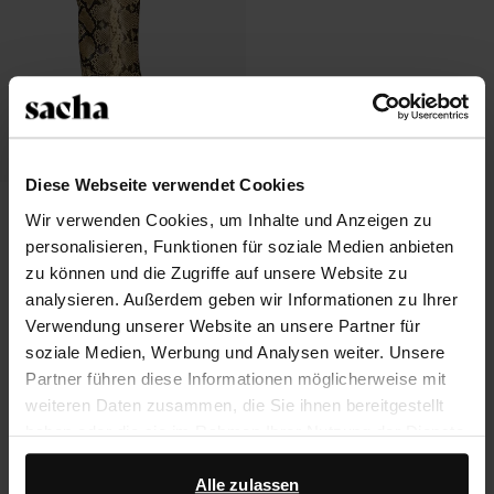
Diese Webseite verwendet Cookies
Stiefel mit Absatz und
Wir verwenden Cookies, um Inhalte und Anzeigen zu
Schlangenmuster
personalisieren, Funktionen für soziale Medien anbieten
49.60
124.00
zu können und die Zugriffe auf unsere Website zu
analysieren. Außerdem geben wir Informationen zu Ihrer
Verwendung unserer Website an unsere Partner für
soziale Medien, Werbung und Analysen weiter. Unsere
Über Sacha
Partner führen diese Informationen möglicherweise mit
weiteren Daten zusammen, die Sie ihnen bereitgestellt
Kundenservice
haben oder die sie im Rahmen Ihrer Nutzung der Dienste
gesammelt haben.
Versand und Lieferung
Alle zulassen