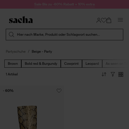
Zum Inhalt springen
Sale Bis zu -60% Rabatt + 10% extra
Suche absenden
Hier nach Marke, Produkt oder Schlagwort suchen...
Partyschuhe
Beige - Party
Brown
Bold red & Burgundy
Cowprint
Leopard
As seen on Ti
1 Artikel
- 60%