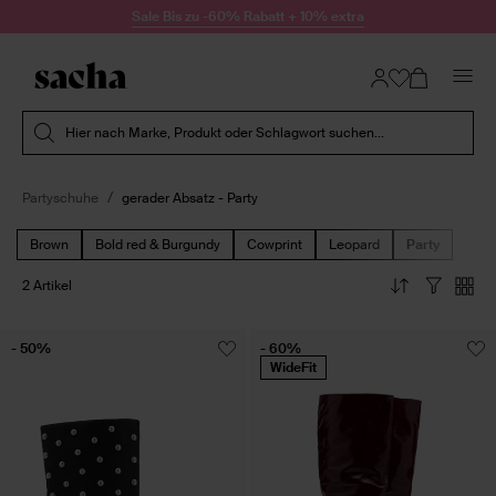
Zum Inhalt springen
Sale Bis zu -60% Rabatt + 10% extra
Suche absenden
Hier nach Marke, Produkt oder Schlagwort suchen...
Partyschuhe
gerader Absatz - Party
Brown
Bold red & Burgundy
Cowprint
Leopard
Party
2 Artikel
- 50%
- 60%
WideFit