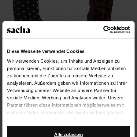
Diese Webseite verwendet Cookies
Schwarze Stiefeletten mit
Bordeauxrote Lederstiefel mit Absatz
Wir verwenden Cookies, um Inhalte und Anzeigen zu
silberfarbenen Nieten
personalisieren, Funktionen für soziale Medien anbieten
67.50
135.00
82.80
207.00
zu können und die Zugriffe auf unsere Website zu
analysieren. Außerdem geben wir Informationen zu Ihrer
Verwendung unserer Website an unsere Partner für
soziale Medien, Werbung und Analysen weiter. Unsere
Über Sacha
Partner führen diese Informationen möglicherweise mit
weiteren Daten zusammen, die Sie ihnen bereitgestellt
Kundenservice
haben oder die sie im Rahmen Ihrer Nutzung der Dienste
gesammelt haben.
Versand und Lieferung
Alle zulassen