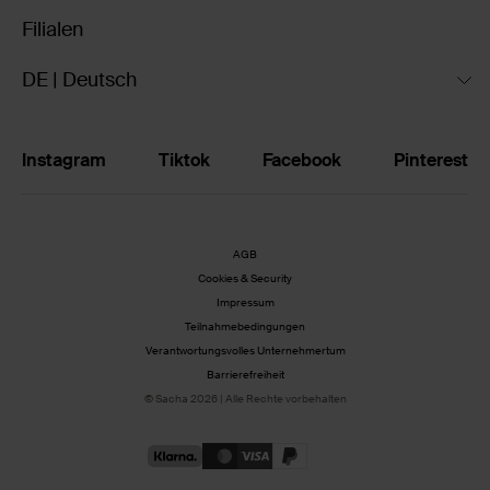
Filialen
DE | Deutsch
Instagram
Tiktok
Facebook
Pinterest
AGB
Cookies & Security
Impressum
Teilnahmebedingungen
Verantwortungsvolles Unternehmertum
Barrierefreiheit
© Sacha 2026 | Alle Rechte vorbehalten