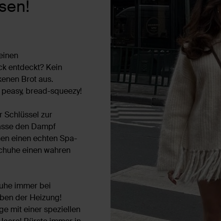
sen!
einen
ck entdeckt? Kein
kenen Brot aus.
y, peasy, bread-squeezy!
 Schlüssel zur
lasse den Dampf
en einen echten Spa-
Schuhe einen wahren
uhe immer bei
ben der Heizung!
e mit einer speziellen