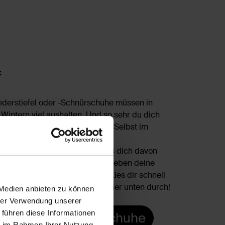
f
lederstiefel oder -Schnürschuhe müssen in
Wintern viel aushalten. Und so sehr du dich
oder später werden sie dreckig. Selbst im
urslederschuhe nicht vor den
terbedingungen geschützt. Lass dich davon
en! Mithilfe unserer Tipps überleben deine
en Winter und jeden Sommer. Lies dir schnell
s zur Pflege von Veloursleder hier unten durch!
 Medien anbieten zu können
hrer Verwendung unserer
 führen diese Informationen
sere Velourslederschuhe
ie im Rahmen Ihrer Nutzung