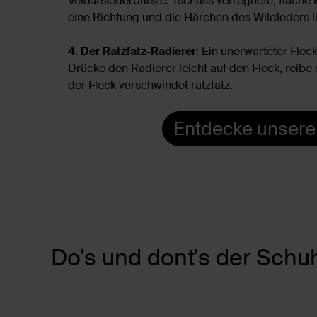
Velourslederbürste. Tschüss verregnete, flache 
eine Richtung und die Härchen des Wildleders l
4. Der Ratzfatz-Radierer
: Ein unerwarteter Flec
Drücke den Radierer leicht auf den Fleck, reibe 
der Fleck verschwindet ratzfatz.
Entdecke unsere
Do's und dont's der Schu