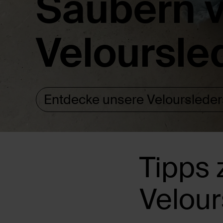
Säubern 
Veloursl
Entdecke unsere Velourslede
Tipps
Velou