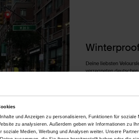
Winterproo
Deine liebsten Velours
verregneten deutschen 
auch vorsiehst, früher 
Sommer sind deine Velo
unterschiedlichen Wet
jedoch nicht abschreck
Cookies
Velourslederschuhe jed
unsere ultimativen Tipp
nhalte und Anzeigen zu personalisieren, Funktionen für soziale
Website zu analysieren. Außerdem geben wir Informationen zu I
r soziale Medien, Werbung und Analysen weiter. Unsere Partner
Entdecke un
 Daten zusammen, die Sie ihnen bereitgestellt haben oder die s