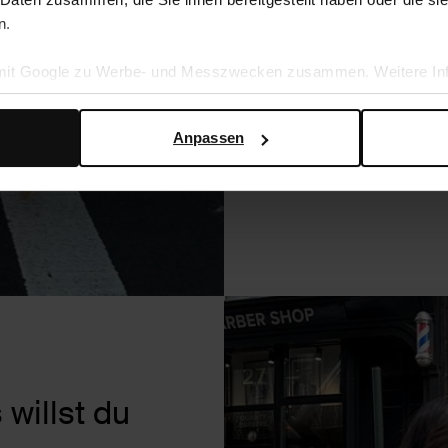
n.
 mit Google zu Werbe- und Messzwecken zusammen. Weitere Inf
en Daten verwendet, finden Sie auf der
Seite zur geschäftlic
Anpassen
willst du