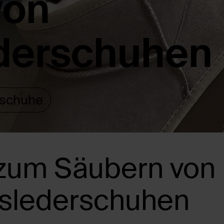
von
ederschuhen
rschuhe
 zum Säubern von
rslederschuhen