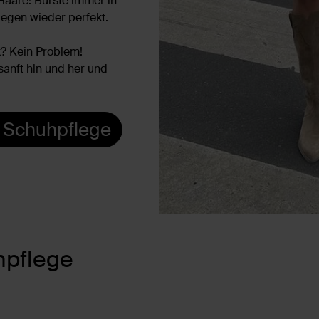
Haare! Bürste immer in
iegen wieder perfekt.
k? Kein Problem!
sanft hin und her und
 Schuhpflege
hpflege