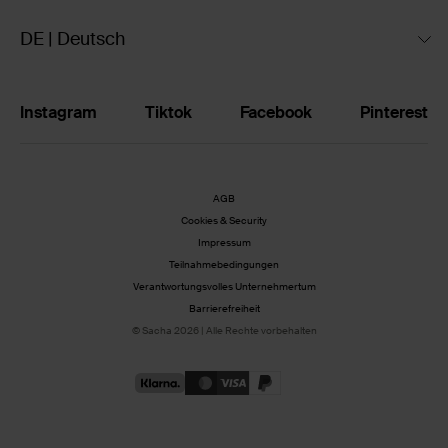
DE | Deutsch
Instagram
Tiktok
Facebook
Pinterest
AGB
Cookies & Security
Impressum
Teilnahmebedingungen
Verantwortungsvolles Unternehmertum
Barrierefreiheit
© Sacha 2026 | Alle Rechte vorbehalten