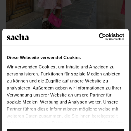
Diese Webseite verwendet Cookies
Loafer chic.
Wir verwenden Cookies, um Inhalte und Anzeigen zu
personalisieren, Funktionen für soziale Medien anbieten
zu können und die Zugriffe auf unsere Website zu
Das ideale Key-Piece für einen City-Trip
: chunky Loafer.
analysieren. Außerdem geben wir Informationen zu Ihrer
Das eigensinnige Modell der Damenslipper passt
Verwendung unserer Website an unsere Partner für
perfekt zum City Chic-Thema. Loafer sind absolut
soziale Medien, Werbung und Analysen weiter. Unsere
classy und edel. Die subtile Kette, das Penny-
Partner führen diese Informationen möglicherweise mit
Riemchen, der halbgeschlossene Schaft und neutrale
weiteren Daten zusammen, die Sie ihnen bereitgestellt
Farben machen die Slipper zu einem eleganten
haben oder die sie im Rahmen Ihrer Nutzung der Dienste
Damenschuh. Die Loafer von Sacha haben natürlich
gesammelt haben.