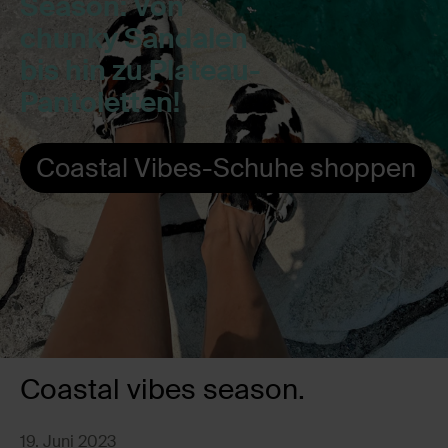
Season: Von
chunky Sandalen
bis hin zu Plateau-
Pantoletten!
Coastal Vibes-Schuhe shoppen
Coastal vibes season.
19. Juni 2023