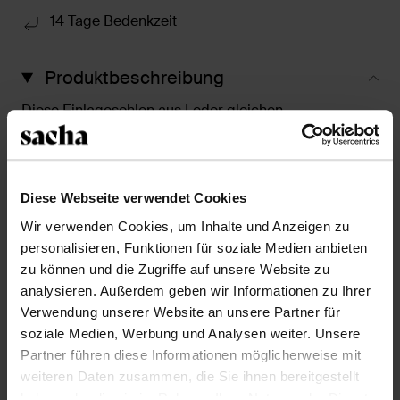
14 Tage Bedenkzeit
Produktbeschreibung
Diese Einlagesohlen aus Leder gleichen
Größenunterschiede aus und erhöhen so den
Tragekomfort der Schuhe. Größe 43/44.
Diese Webseite verwendet Cookies
Produktdetails
Wir verwenden Cookies, um Inhalte und Anzeigen zu
personalisieren, Funktionen für soziale Medien anbieten
Lieferung & Rücksendung
zu können und die Zugriffe auf unsere Website zu
analysieren. Außerdem geben wir Informationen zu Ihrer
Verwendung unserer Website an unsere Partner für
zurückgehen
soziale Medien, Werbung und Analysen weiter. Unsere
Partner führen diese Informationen möglicherweise mit
Was andere kauften
weiteren Daten zusammen, die Sie ihnen bereitgestellt
haben oder die sie im Rahmen Ihrer Nutzung der Dienste