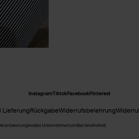
Instagram
Tiktok
Facebook
Pinterest
 Lieferung
Rückgabe
Widerrufsbelehrung
Widerru
Verantwortungsvolles Unternehmertum
Barrierefreiheit