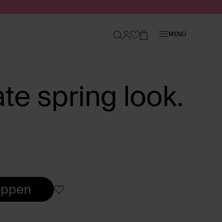
Schließen
MENÜ
te spring look.
oppen