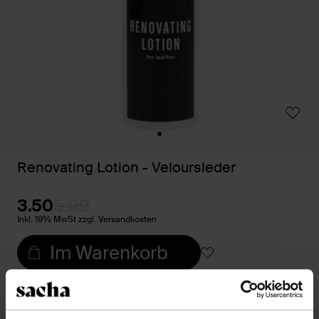
Renovating Lotion - Veloursleder
3.50
5.99
Inkl. 19% MwSt zzgl. Versandkosten
Im Warenkorb
Trusted Shop-Gütesiegel
Rechnungskauf