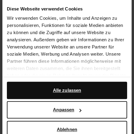
Diese Webseite verwendet Cookies
14 Tage Bedenkzeit
Wir verwenden Cookies, um Inhalte und Anzeigen zu
personalisieren, Funktionen für soziale Medien anbieten
Produktbeschreibung
zu können und die Zugriffe auf unsere Website zu
Diese Pflegelotion kann für die Reinigung von
analysieren. Außerdem geben wir Informationen zu Ihrer
Glattleder, Veloursleder, Nubukleder und Textil
Verwendung unserer Website an unsere Partner für
verwendet werden. Die Lotion kann am besten mit der
soziale Medien, Werbung und Analysen weiter. Unsere
Gummi-Kupfer-Bürste aufgebracht werden. Flacon mit
Partner führen diese Informationen möglicherweise mit
Schwämmchen für leichtes Auftragen.
weiteren Daten zusammen, die Sie ihnen bereitgestellt
haben oder die sie im Rahmen Ihrer Nutzung der Dienste
gesammelt haben.
Produktdetails
Alle zulassen
Darüber hinaus arbeiten wir mit Google zu Werbe- und
Lieferung & Rücksendung
Messzwecken zusammen. Weitere Informationen
Anpassen
darüber, wie Google Ihre personenbezogenen Daten
verwendet, finden Sie auf der
Seite zur geschäftlichen
zurückgehen
Sicherheit und zum Datenschutz von Google
.
Ablehnen