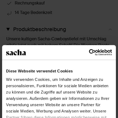
Rechnungskauf
14 Tage Bedenkzeit
Produktbeschreibung
Unsere kultigen Sacha-Cowboystiefel mit Umschlag
gibt's jetzt auch mit hohem Schaft! Die Western Boots
sind vollständig aus Leder gearbeitet, haben einen 6
cm hohen Absatz, eine Schafthöhe von 40 cm und
einen Schaftumfang von 38 cm. Pflege die Stiefel mit
den passenden Produkten.
Diese Webseite verwendet Cookies
Wir verwenden Cookies, um Inhalte und Anzeigen zu
personalisieren, Funktionen für soziale Medien anbieten
Produktdetails
zu können und die Zugriffe auf unsere Website zu
analysieren. Außerdem geben wir Informationen zu Ihrer
Lieferung & Rücksendung
Verwendung unserer Website an unsere Partner für
soziale Medien, Werbung und Analysen weiter. Unsere
Partner führen diese Informationen möglicherweise mit