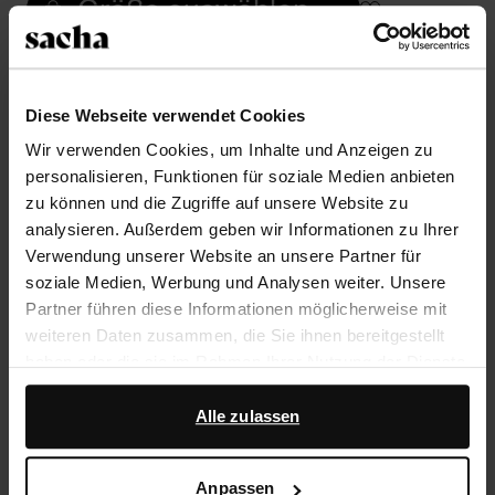
Größe auswählen
Trusted Shop-Gütesiegel
Rechnungskauf
Diese Webseite verwendet Cookies
14 Tage Bedenkzeit
Wir verwenden Cookies, um Inhalte und Anzeigen zu
personalisieren, Funktionen für soziale Medien anbieten
zu können und die Zugriffe auf unsere Website zu
Produktbeschreibung
analysieren. Außerdem geben wir Informationen zu Ihrer
Verwendung unserer Website an unsere Partner für
Diese schwarzen Cowboystiefel mit Umschlag der
soziale Medien, Werbung und Analysen weiter. Unsere
Marke Sacha haben braune Veloursleder-Details und
Partner führen diese Informationen möglicherweise mit
eine spitze Kappe. Bei einem Modell in Größe 39
weiteren Daten zusammen, die Sie ihnen bereitgestellt
beträgt die Schafthöhe 31 cm und der Schaftumfang
haben oder die sie im Rahmen Ihrer Nutzung der Dienste
38 cm. Der Blockabsatz hat eine Höhe von 6 cm. Die
gesammelt haben.
Boots sind vollständig aus Leder gearbeitet. Als
Alle zulassen
Schuhpflege empfehlen wir das Pure Protect-Spray.
Darüber hinaus arbeiten wir mit Google zu Werbe- und
Messzwecken zusammen. Weitere Informationen
Anpassen
Produktdetails
darüber, wie Google Ihre personenbezogenen Daten