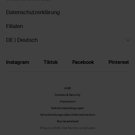
Datenschutzerklärung
Filialen
DE | Deutsch
Instagram
Tiktok
Facebook
Pinterest
AGB
Cookies & Security
Impressum
Teilnahmebedingungen
Verantwortungsvolles Unternehmertum
Barrierefreiheit
© Sacha 2026 | Alle Rechte vorbehalten