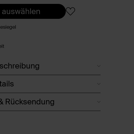
 auswählen
esiegel
it
schreibung
ails
 & Rücksendung