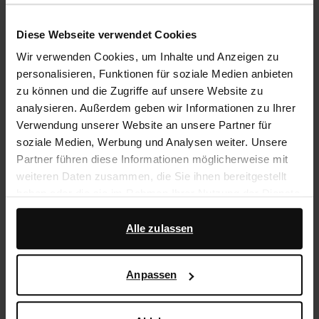
Rechnungskauf
14 Tage Bedenkzeit
Diese Webseite verwendet Cookies
Wir verwenden Cookies, um Inhalte und Anzeigen zu
personalisieren, Funktionen für soziale Medien anbieten
Produktbeschreibung
zu können und die Zugriffe auf unsere Website zu
Schwarze Sneaker der Marke Sacha. Die Sneaker
analysieren. Außerdem geben wir Informationen zu Ihrer
haben eine schwarze und grüne Schnürung und eine 2
Verwendung unserer Website an unsere Partner für
cm dicke Plateausohle. Die Außenseite der Schuhe ist
soziale Medien, Werbung und Analysen weiter. Unsere
aus Veloursleder, die Innenseite ist aus Leder
Partner führen diese Informationen möglicherweise mit
gearbeitet. Die Innensohle ist herausnehmbar. Pflege
weiteren Daten zusammen, die Sie ihnen bereitgestellt
die Sneaker mit dem Carbon Pro-Spray von Collonil.
haben oder die sie im Rahmen Ihrer Nutzung der Dienste
gesammelt haben.
Alle zulassen
Produktdetails
Darüber hinaus arbeiten wir mit Google zu Werbe- und
Messzwecken zusammen. Weitere Informationen
Lieferung & Rücksendung
Anpassen
darüber, wie Google Ihre personenbezogenen Daten
verwendet, finden Sie auf der
Seite zur geschäftlichen
Sicherheit und zum Datenschutz von Google
.