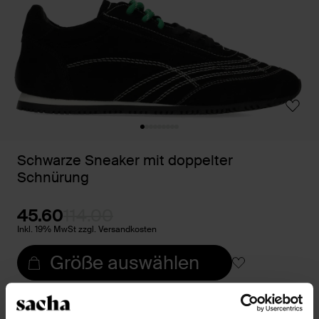
Schwarze Sneaker mit doppelter
Schnürung
45.60
114.00
Inkl. 19% MwSt zzgl. Versandkosten
Größe auswählen
Trusted Shop-Gütesiegel