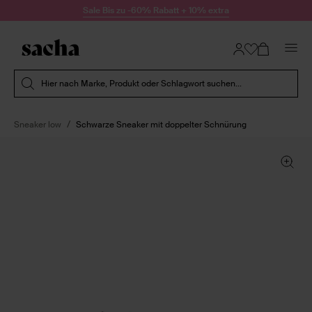
Zum Inhalt springen
Sale Bis zu -60% Rabatt + 10% extra
Suche absenden
Hier nach Marke, Produkt oder Schlagwort suchen...
Sneaker low
Schwarze Sneaker mit doppelter Schnürung