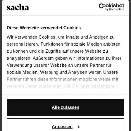
Größe auswählen
Diese Webseite verwendet Cookies
Trusted Shop-Gütesiegel
Wir verwenden Cookies, um Inhalte und Anzeigen zu
personalisieren, Funktionen für soziale Medien anbieten
Rechnungskauf
zu können und die Zugriffe auf unsere Website zu
14 Tage Bedenkzeit
analysieren. Außerdem geben wir Informationen zu Ihrer
Verwendung unserer Website an unsere Partner für
soziale Medien, Werbung und Analysen weiter. Unsere
Produktbeschreibung
Partner führen diese Informationen möglicherweise mit
Diese schwarzen Sneaker der Marke Sacha haben
weiteren Daten zusammen, die Sie ihnen bereitgestellt
eine 4 cm dicke Plateausohle, schwarze Lack-Details,
haben oder die sie im Rahmen Ihrer Nutzung der Dienste
Schlangenmuster-Einsätze und Metallic-Akzente. Als
gesammelt haben.
Schuhpflege empfehlen wir das Pure Protect-Spray.
Alle zulassen
Darüber hinaus arbeiten wir mit Google zu Werbe- und
Messzwecken zusammen. Weitere Informationen
Produktdetails
Anpassen
darüber, wie Google Ihre personenbezogenen Daten