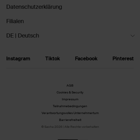
Datenschutzerklärung
Filialen
DE | Deutsch
Instagram
Tiktok
Facebook
Pinterest
AGB
Cookies & Security
Impressum
Teilnahmebedingungen
Verantwortungsvolles Unternehmertum
Barrierefreiheit
© Sacha 2026 | Alle Rechte vorbehalten