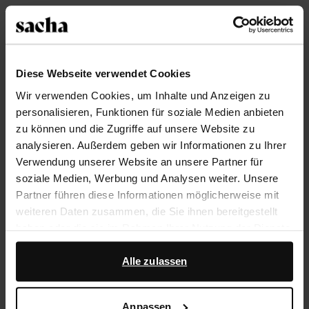
Größe auswählen
Trusted Shop-Gütesiegel
Diese Webseite verwendet Cookies
Rechnungskauf
Wir verwenden Cookies, um Inhalte und Anzeigen zu
personalisieren, Funktionen für soziale Medien anbieten
14 Tage Bedenkzeit
zu können und die Zugriffe auf unsere Website zu
analysieren. Außerdem geben wir Informationen zu Ihrer
Produktbeschreibung
Verwendung unserer Website an unsere Partner für
soziale Medien, Werbung und Analysen weiter. Unsere
Ein Sommer-Klassiker! Dieses schwarzen Pantoletten
Partner führen diese Informationen möglicherweise mit
der Marke Sacha haben zwei gekreuzte Riemchen auf
weiteren Daten zusammen, die Sie ihnen bereitgestellt
dem Spann und eine 3 cm dicke Sohle. Die Außenseite
haben oder die sie im Rahmen Ihrer Nutzung der Dienste
der Schuhe ist aus Veloursleder, die Innenseite ist aus
gesammelt haben.
Leder gearbeitet. Pflege die Sandalen mit dem Clean
Alle zulassen
& Care-Spray von Collonil.
Darüber hinaus arbeiten wir mit Google zu Werbe- und
Messzwecken zusammen. Weitere Informationen
Anpassen