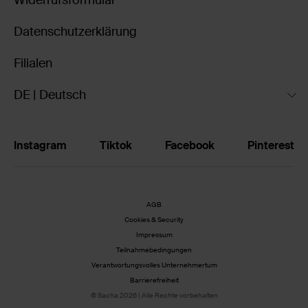
Widerrufsformular
Datenschutzerklärung
Filialen
DE | Deutsch
Instagram
Tiktok
Facebook
Pinterest
AGB
Cookies & Security
Impressum
Teilnahmebedingungen
Verantwortungsvolles Unternehmertum
Barrierefreiheit
© Sacha 2026 | Alle Rechte vorbehalten