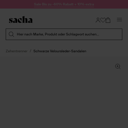
Zum Inhalt springen
Sale Bis zu -60% Rabatt + 10% extra
Suche absenden
Hier nach Marke, Produkt oder Schlagwort suchen...
Zehentrenner
Schwarze Veloursleder-Sandalen