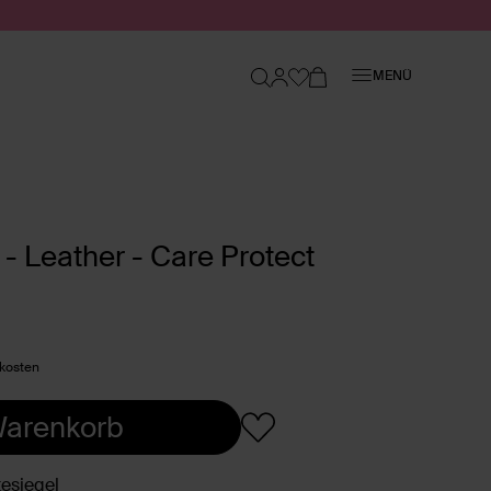
Schließen
MENÜ
- Leather - Care Protect
dkosten
Warenkorb
esiegel