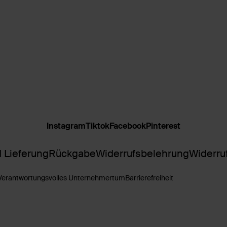
Instagram
Tiktok
Facebook
Pinterest
 Lieferung
Rückgabe
Widerrufsbelehrung
Widerru
Verantwortungsvolles Unternehmertum
Barrierefreiheit