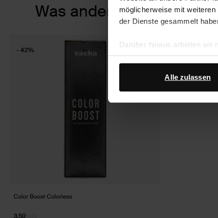
Item
Was andere kauften
möglicherweise mit weiteren
1
der Dienste gesammelt habe
of
1
Darüber hinaus arbeiten wir
- 42%
Google Ihre personenbezogen
Datenschutz von Google
.
Alle zulassen
Color Boost Colorless
3.50
5.99