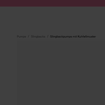
Zum Inhalt springen
Suche absenden
Pumps
Slingbacks
Slingbackpumps mit Kuhfellmuster