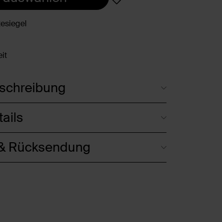
esiegel
it
schreibung
ails
 & Rücksendung