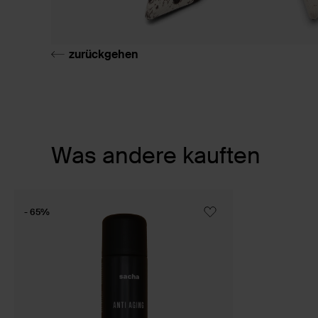
zurückgehen
Item
Was andere kauften
1
of
1
- 65%