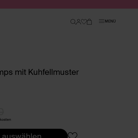
Schließen
MENÜ
ps mit Kuhfellmuster
0
dkosten
 auswählen