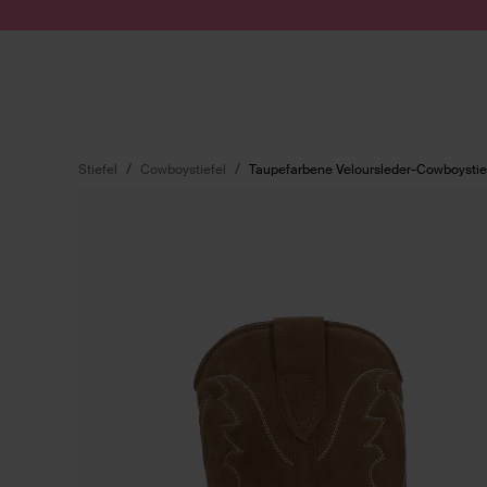
Zum Inhalt springen
Suche absenden
Stiefel
Cowboystiefel
Taupefarbene Veloursleder-Cowboystief