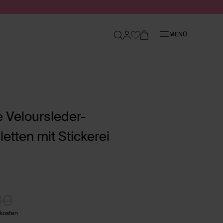
Schließen
MENÜ
 Veloursleder-
etten mit Stickerei
00
dkosten