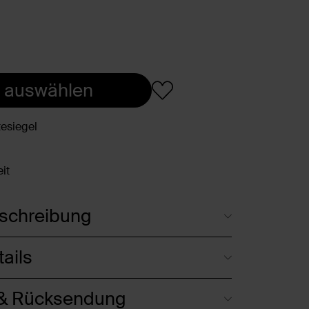
 auswählen
esiegel
it
schreibung
ails
 & Rücksendung