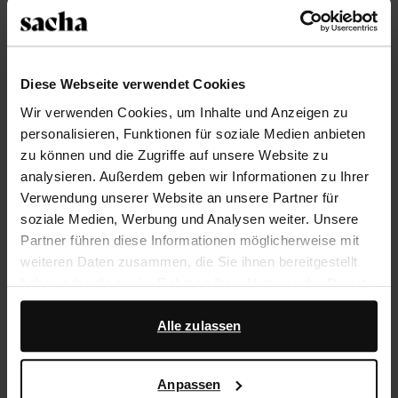
Größe auswählen
Trusted Shop-Gütesiegel
Diese Webseite verwendet Cookies
Wir verwenden Cookies, um Inhalte und Anzeigen zu
Rechnungskauf
personalisieren, Funktionen für soziale Medien anbieten
14 Tage Bedenkzeit
zu können und die Zugriffe auf unsere Website zu
analysieren. Außerdem geben wir Informationen zu Ihrer
Verwendung unserer Website an unsere Partner für
Produktbeschreibung
soziale Medien, Werbung und Analysen weiter. Unsere
Diese Absatz-Stiefeletten der Marke Sacha haben
Partner führen diese Informationen möglicherweise mit
einen praktischen Reißverschluss und einen 9 cm
weiteren Daten zusammen, die Sie ihnen bereitgestellt
hohen Absatz. Die Außenseite der Schuhe ist aus Pony
haben oder die sie im Rahmen Ihrer Nutzung der Dienste
Hair gearbeitet. Bei einem Modell in Größe 37 beträgt
gesammelt haben.
die Schafthöhe 17 cm und der Schaftumfang 29 cm.
Alle zulassen
Darüber hinaus arbeiten wir mit Google zu Werbe- und
Messzwecken zusammen. Weitere Informationen
Produktdetails
Anpassen
darüber, wie Google Ihre personenbezogenen Daten