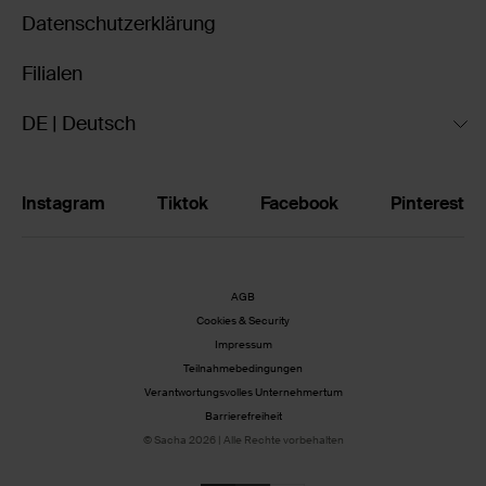
Datenschutzerklärung
Filialen
DE | Deutsch
Instagram
Tiktok
Facebook
Pinterest
AGB
Cookies & Security
Impressum
Teilnahmebedingungen
Verantwortungsvolles Unternehmertum
Barrierefreiheit
© Sacha 2026 | Alle Rechte vorbehalten