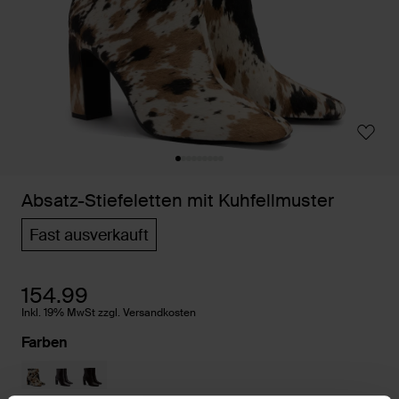
Absatz-Stiefeletten mit Kuhfellmuster
Fast ausverkauft
154.99
Inkl. 19% MwSt zzgl. Versandkosten
Farben