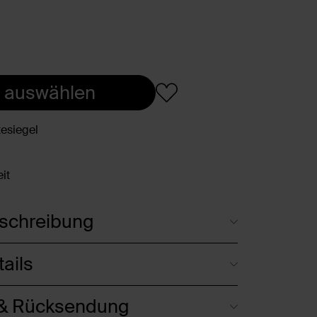
 auswählen
esiegel
it
schreibung
ails
 & Rücksendung