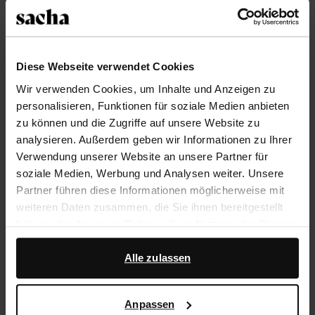
Größe auswählen
Diese Webseite verwendet Cookies
Trusted Shop-Gütesiegel
Wir verwenden Cookies, um Inhalte und Anzeigen zu
personalisieren, Funktionen für soziale Medien anbieten
Rechnungskauf
zu können und die Zugriffe auf unsere Website zu
14 Tage Bedenkzeit
analysieren. Außerdem geben wir Informationen zu Ihrer
Verwendung unserer Website an unsere Partner für
soziale Medien, Werbung und Analysen weiter. Unsere
Produktbeschreibung
Partner führen diese Informationen möglicherweise mit
Diese trendy Slip-on-Loafer der Marke Sacha haben
weiteren Daten zusammen, die Sie ihnen bereitgestellt
eine stylishe Bast-Optik und sind mit einer
haben oder die sie im Rahmen Ihrer Nutzung der Dienste
goldfarbenen Kette auf dem Spann versehen. Der
gesammelt haben.
Absatz der beigefarbenen Pantoletten ist 2 cm hoch.
Alle zulassen
Darüber hinaus arbeiten wir mit Google zu Werbe- und
Messzwecken zusammen. Weitere Informationen
Produktdetails
Anpassen
darüber, wie Google Ihre personenbezogenen Daten