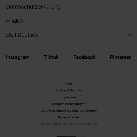
Datenschutzerklärung
Filialen
DE | Deutsch
Instagram
Tiktok
Facebook
Pinterest
AGB
Cookies & Security
Impressum
Teilnahmebedingungen
Verantwortungsvolles Unternehmertum
Barrierefreiheit
© Sacha 2026 | Alle Rechte vorbehalten