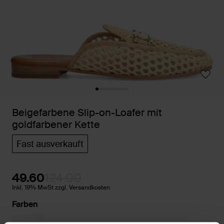
Beigefarbene Slip-on-Loafer mit
goldfarbener Kette
Fast ausverkauft
49.60
124.00
Inkl. 19% MwSt zzgl. Versandkosten
Farben