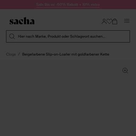
Zum Inhalt springen
Sale Bis zu -60% Rabatt + 10% extra
Suche absenden
Hier nach Marke, Produkt oder Schlagwort suchen...
Clogs
Beigefarbene Slip-on-Loafer mit goldfarbener Kette