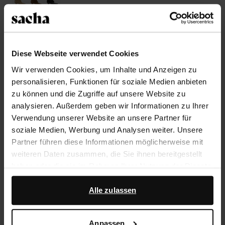
Größe auswählen
Diese Webseite verwendet Cookies
Trusted Shop-Gütesiegel
Wir verwenden Cookies, um Inhalte und Anzeigen zu
Rechnungskauf
personalisieren, Funktionen für soziale Medien anbieten
zu können und die Zugriffe auf unsere Website zu
14 Tage Bedenkzeit
analysieren. Außerdem geben wir Informationen zu Ihrer
Verwendung unserer Website an unsere Partner für
Produktbeschreibung
soziale Medien, Werbung und Analysen weiter. Unsere
Partner führen diese Informationen möglicherweise mit
Diese weiten beigefarbenen Stiefeletten der Marke
weiteren Daten zusammen, die Sie ihnen bereitgestellt
Sacha haben ein slouchy Design, einen schrägen
haben oder die sie im Rahmen Ihrer Nutzung der Dienste
Schaft und einen 6 cm hohen Absatz. Die Außenseite
gesammelt haben.
der Schuhe ist aus Veloursleder, die Innenseite ist aus
Alle zulassen
Leder gearbeitet.
Darüber hinaus arbeiten wir mit Google zu Werbe- und
Messzwecken zusammen. Weitere Informationen
Anpassen