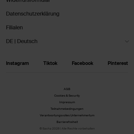
Widerrufsformular
Datenschutzerklärung
Filialen
DE | Deutsch
Instagram
Tiktok
Facebook
Pinterest
AGB
Cookies & Security
Impressum
Teilnahmebedingungen
Verantwortungsvolles Unternehmertum
Barrierefreiheit
© Sacha 2026 | Alle Rechte vorbehalten