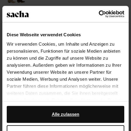
Größe auswählen
Trusted Shop-Gütesiegel
Diese Webseite verwendet Cookies
Wir verwenden Cookies, um Inhalte und Anzeigen zu
Rechnungskauf
personalisieren, Funktionen für soziale Medien anbieten
14 Tage Bedenkzeit
zu können und die Zugriffe auf unsere Website zu
analysieren. Außerdem geben wir Informationen zu Ihrer
Verwendung unserer Website an unsere Partner für
Produktbeschreibung
soziale Medien, Werbung und Analysen weiter. Unsere
Diese beigefarbenen Veloursleder-Cowboystiefeletten
Partner führen diese Informationen möglicherweise mit
der Marke Sacha haben ausgefallene Fransen,
weiteren Daten zusammen, die Sie ihnen bereitgestellt
goldfarbene Nieten, eine spitze Kappe und einen
haben oder die sie im Rahmen Ihrer Nutzung der Dienste
praktischen Reißverschluss auf der Innenseite des
gesammelt haben.
Schaftes. Der Absatz hat eine Höhe von 5 cm. Als
Alle zulassen
Schuhpflege empfehlen wir das Pure Protect-Spray.
Darüber hinaus arbeiten wir mit Google zu Werbe- und
Messzwecken zusammen. Weitere Informationen