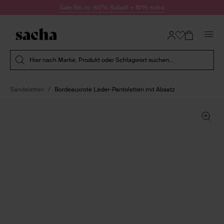
Zum Inhalt springen
Sale Bis zu -60% Rabatt + 10% extra
Suche absenden
Hier nach Marke, Produkt oder Schlagwort suchen...
Sandaletten
Bordeauxrote Leder-Pantoletten mit Absatz