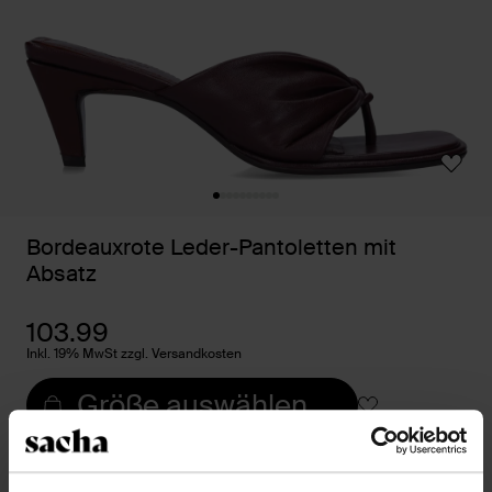
Bordeauxrote Leder-Pantoletten mit
Absatz
103.99
Inkl. 19% MwSt zzgl. Versandkosten
Größe auswählen
Trusted Shop-Gütesiegel