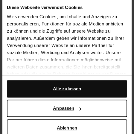
Rechnungskauf
Diese Webseite verwendet Cookies
14 Tage Bedenkzeit
Wir verwenden Cookies, um Inhalte und Anzeigen zu
personalisieren, Funktionen für soziale Medien anbieten
zu können und die Zugriffe auf unsere Website zu
Produktbeschreibung
analysieren. Außerdem geben wir Informationen zu Ihrer
Bordeauxrote Leder-Pantoletten mit Absatz der Marke
Verwendung unserer Website an unsere Partner für
Sacha. Die Mules haben ein Knoten-Detail und einen 7
soziale Medien, Werbung und Analysen weiter. Unsere
cm hohen Absatz. Die Schuhe sind vollständig aus
Partner führen diese Informationen möglicherweise mit
Leder gearbeitet.
weiteren Daten zusammen, die Sie ihnen bereitgestellt
haben oder die sie im Rahmen Ihrer Nutzung der Dienste
gesammelt haben.
Produktdetails
Alle zulassen
Darüber hinaus arbeiten wir mit Google zu Werbe- und
Lieferung & Rücksendung
Messzwecken zusammen. Weitere Informationen
Anpassen
darüber, wie Google Ihre personenbezogenen Daten
verwendet, finden Sie auf der
Seite zur geschäftlichen
zurückgehen
Sicherheit und zum Datenschutz von Google
.
Ablehnen