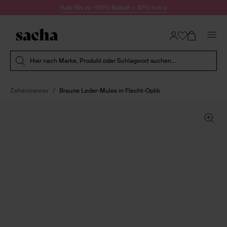
Zum Inhalt springen
Sale Bis zu -60% Rabatt + 10% extra
Suche absenden
Hier nach Marke, Produkt oder Schlagwort suchen...
Zehentrenner
Braune Leder-Mules in Flecht-Optik