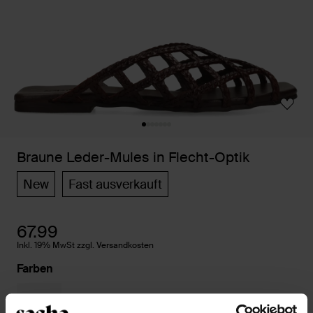
Braune Leder-Mules in Flecht-Optik
New
Fast ausverkauft
67.99
Inkl. 19% MwSt zzgl. Versandkosten
Farben