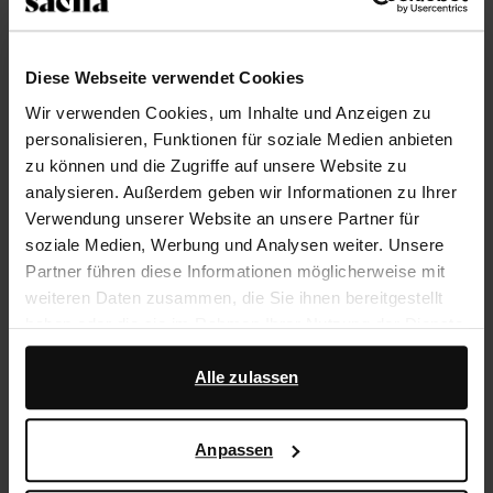
Größe auswählen
Diese Webseite verwendet Cookies
Trusted Shop-Gütesiegel
Wir verwenden Cookies, um Inhalte und Anzeigen zu
personalisieren, Funktionen für soziale Medien anbieten
Rechnungskauf
zu können und die Zugriffe auf unsere Website zu
14 Tage Bedenkzeit
analysieren. Außerdem geben wir Informationen zu Ihrer
Verwendung unserer Website an unsere Partner für
soziale Medien, Werbung und Analysen weiter. Unsere
Produktbeschreibung
Partner führen diese Informationen möglicherweise mit
Flache braune Leder-Mules in Flecht-Optik der Marke
weiteren Daten zusammen, die Sie ihnen bereitgestellt
Sacha. Sowohl die Innen- als auch die Außenseite der
haben oder die sie im Rahmen Ihrer Nutzung der Dienste
Schuhe ist aus Leder gearbeitet.
gesammelt haben.
Alle zulassen
Darüber hinaus arbeiten wir mit Google zu Werbe- und
Produktdetails
Messzwecken zusammen. Weitere Informationen
Anpassen
darüber, wie Google Ihre personenbezogenen Daten
Lieferung & Rücksendung
verwendet, finden Sie auf der
Seite zur geschäftlichen