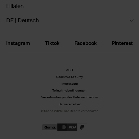
Filialen
DE | Deutsch
Instagram
Tiktok
Facebook
Pinterest
AGB
Cookies & Security
Impressum
Teilnahmebedingungen
Verantwortungsvolles Unternehmertum
Barrierefreiheit
© Sacha 2026 | Alle Rechte vorbehalten