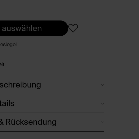
 auswählen
esiegel
it
schreibung
ails
 & Rücksendung