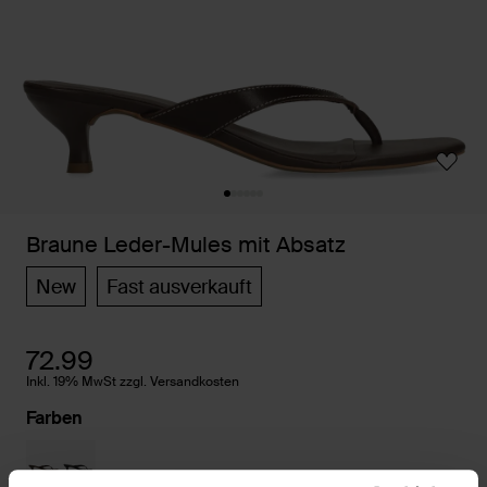
Braune Leder-Mules mit Absatz
New
Fast ausverkauft
72.99
Inkl. 19% MwSt zzgl. Versandkosten
Farben