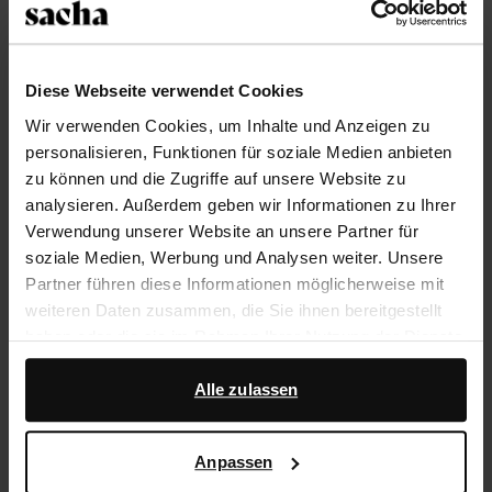
Größe auswählen
Diese Webseite verwendet Cookies
Trusted Shop-Gütesiegel
Wir verwenden Cookies, um Inhalte und Anzeigen zu
Rechnungskauf
personalisieren, Funktionen für soziale Medien anbieten
zu können und die Zugriffe auf unsere Website zu
14 Tage Bedenkzeit
analysieren. Außerdem geben wir Informationen zu Ihrer
Verwendung unserer Website an unsere Partner für
Produktbeschreibung
soziale Medien, Werbung und Analysen weiter. Unsere
Partner führen diese Informationen möglicherweise mit
Braune Leder-Mules mit Absatz der Marke Sacha. Die
weiteren Daten zusammen, die Sie ihnen bereitgestellt
Zehensandalen haben weiße Sticknähte und einen 5
haben oder die sie im Rahmen Ihrer Nutzung der Dienste
cm hohen Kitten Heel. Sowohl die Innen- als auch die
gesammelt haben.
Außenseite der Schuhe ist aus Leder gearbeitet.
Alle zulassen
Darüber hinaus arbeiten wir mit Google zu Werbe- und
Produktdetails
Messzwecken zusammen. Weitere Informationen
Anpassen
darüber, wie Google Ihre personenbezogenen Daten