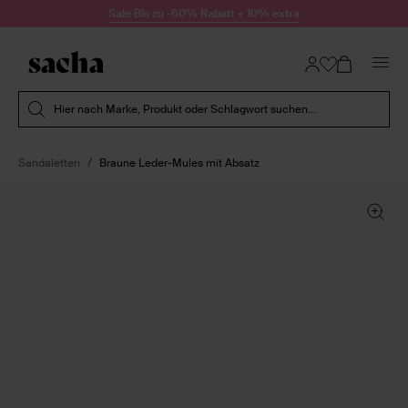
Zum Inhalt springen
Sale Bis zu -60% Rabatt + 10% extra
Suche absenden
Hier nach Marke, Produkt oder Schlagwort suchen...
Sandaletten
Braune Leder-Mules mit Absatz