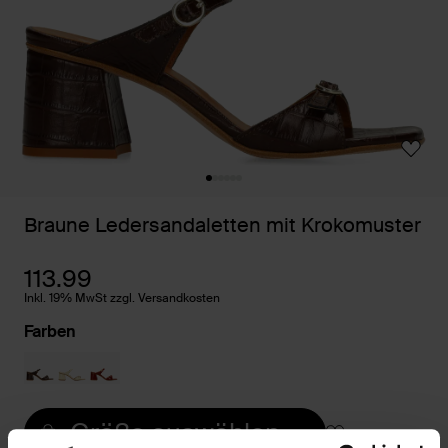
Braune Ledersandaletten mit Krokomuster
113.99
Inkl. 19% MwSt zzgl. Versandkosten
Farben
Größe auswählen