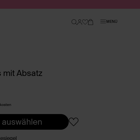
Schließen
MENÜ
 mit Absatz
dkosten
 auswählen
esiegel