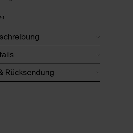
it
schreibung
ails
 & Rücksendung