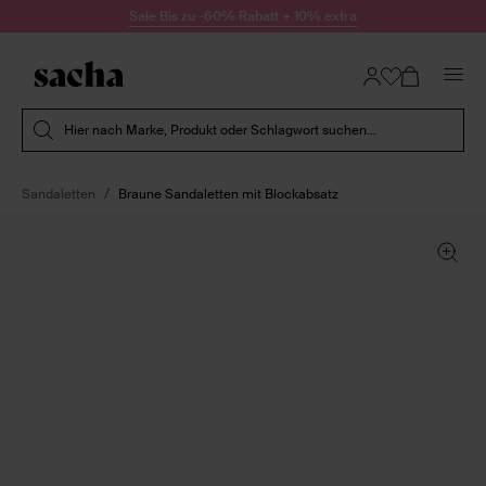
Zum Inhalt springen
Sale Bis zu -60% Rabatt + 10% extra
Suche absenden
Hier nach Marke, Produkt oder Schlagwort suchen...
Sandaletten
Braune Sandaletten mit Blockabsatz