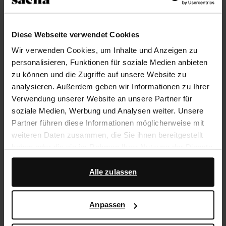
Trusted Shop-Gütesiegel
Diese Webseite verwendet Cookies
Rechnungskauf
Wir verwenden Cookies, um Inhalte und Anzeigen zu
14 Tage Bedenkzeit
personalisieren, Funktionen für soziale Medien anbieten
zu können und die Zugriffe auf unsere Website zu
Produktbeschreibung
analysieren. Außerdem geben wir Informationen zu Ihrer
Verwendung unserer Website an unsere Partner für
Braune Sandaletten mit zwei Riemchen der Marke
soziale Medien, Werbung und Analysen weiter. Unsere
Sacha. Der feminine Blockabsatz hat eine Höhe von 7
Partner führen diese Informationen möglicherweise mit
cm. Die Außenseite der Schuhe ist aus Leder
weiteren Daten zusammen, die Sie ihnen bereitgestellt
gearbeitet. Als Schuhpflege empfehlen wir das
haben oder die sie im Rahmen Ihrer Nutzung der Dienste
Carbon Pro-Spray von Collonil.
gesammelt haben.
Alle zulassen
Darüber hinaus arbeiten wir mit Google zu Werbe- und
Produktdetails
Messzwecken zusammen. Weitere Informationen
Anpassen
darüber, wie Google Ihre personenbezogenen Daten
Lieferung & Rücksendung
verwendet, finden Sie auf der
Seite zur geschäftlichen