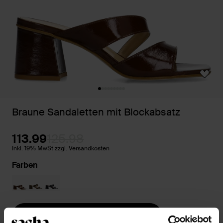
Braune Sandaletten mit Blockabsatz
113.99
125.98
Inkl. 19% MwSt zzgl. Versandkosten
Farben
Größe auswählen