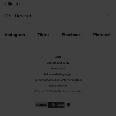
Filialen
DE | Deutsch
Instagram
Tiktok
Facebook
Pinterest
AGB
Cookies & Security
Impressum
Teilnahmebedingungen
Verantwortungsvolles Unternehmertum
Barrierefreiheit
© Sacha 2026 | Alle Rechte vorbehalten