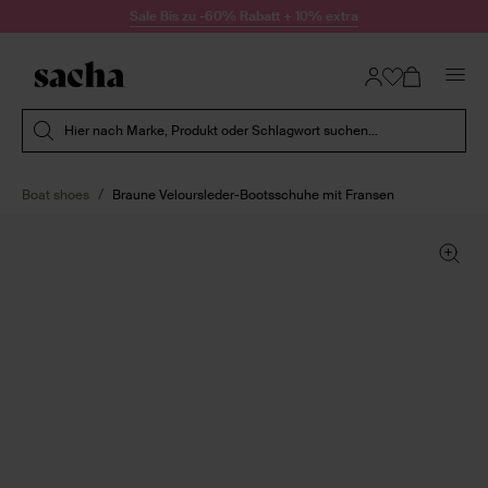
Zum Inhalt springen
Sale Bis zu -60% Rabatt + 10% extra
Suche absenden
Hier nach Marke, Produkt oder Schlagwort suchen...
Boat shoes
Braune Veloursleder-Bootsschuhe mit Fransen