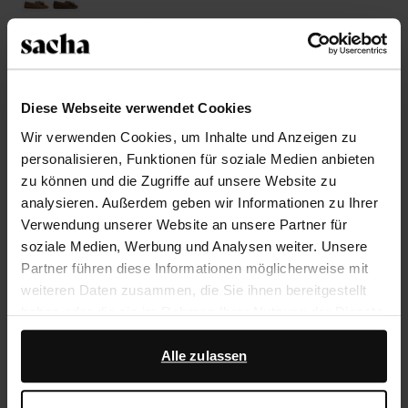
Größe auswählen
Trusted Shop-Gütesiegel
Diese Webseite verwendet Cookies
Wir verwenden Cookies, um Inhalte und Anzeigen zu
Rechnungskauf
personalisieren, Funktionen für soziale Medien anbieten
14 Tage Bedenkzeit
zu können und die Zugriffe auf unsere Website zu
analysieren. Außerdem geben wir Informationen zu Ihrer
Verwendung unserer Website an unsere Partner für
Produktbeschreibung
soziale Medien, Werbung und Analysen weiter. Unsere
Braune Veloursleder-Bootsschuhe mit Fransen der
Partner führen diese Informationen möglicherweise mit
Marke Sacha. Die Bootsschuhe haben weiß-grüne
weiteren Daten zusammen, die Sie ihnen bereitgestellt
Schnürsenkel. Die Außenseite der Schuhe ist aus
haben oder die sie im Rahmen Ihrer Nutzung der Dienste
Veloursleder, die Innenseite ist aus Leder gearbeitet.
gesammelt haben.
Pflege die Slipper mit dem Carbon Pro-Spray von
Alle zulassen
Collonil.
Darüber hinaus arbeiten wir mit Google zu Werbe- und
Messzwecken zusammen. Weitere Informationen