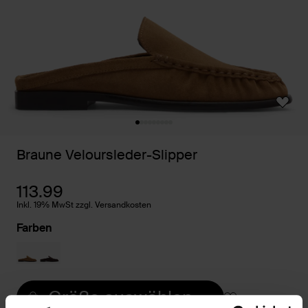
Braune Veloursleder-Slipper
113.99
Inkl. 19% MwSt zzgl. Versandkosten
Farben
Größe auswählen