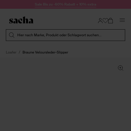
Zum Inhalt springen
Sale Bis zu -60% Rabatt + 10% extra
Suche absenden
Hier nach Marke, Produkt oder Schlagwort suchen...
Loafer
Braune Veloursleder-Slipper