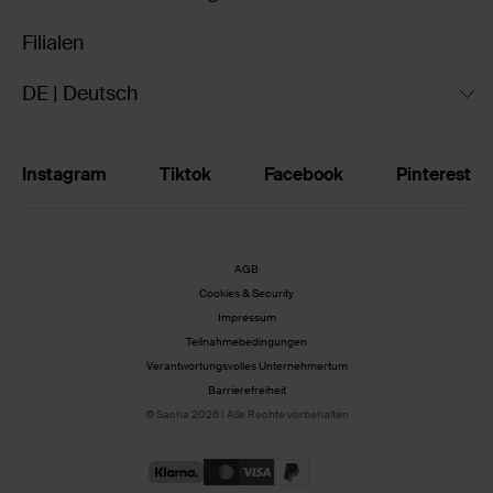
Filialen
DE | Deutsch
Instagram
Tiktok
Facebook
Pinterest
AGB
Cookies & Security
Impressum
Teilnahmebedingungen
Verantwortungsvolles Unternehmertum
Barrierefreiheit
© Sacha 2026 | Alle Rechte vorbehalten