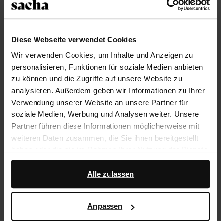
Trusted Shop-Gütesiegel
Rechnungskauf
Diese Webseite verwendet Cookies
14 Tage Bedenkzeit
Wir verwenden Cookies, um Inhalte und Anzeigen zu
personalisieren, Funktionen für soziale Medien anbieten
zu können und die Zugriffe auf unsere Website zu
Produktbeschreibung
analysieren. Außerdem geben wir Informationen zu Ihrer
Verwendung unserer Website an unsere Partner für
Diese cognacfarbenen Veloursleder-Slipper haben ein
soziale Medien, Werbung und Analysen weiter. Unsere
stylishes "Backless Loafers"-Design. Der Absatz hat
Partner führen diese Informationen möglicherweise mit
eine Höhe von 1 cm. Die Falten auf dem Spann
weiteren Daten zusammen, die Sie ihnen bereitgestellt
machen den ausgefallenen Look der Slip-ons
haben oder die sie im Rahmen Ihrer Nutzung der Dienste
komplett. Die Außenseite der Schuhe ist aus
gesammelt haben.
Veloursleder, die Innenseite ist aus Leder gearbeitet.
Alle zulassen
Darüber hinaus arbeiten wir mit Google zu Werbe- und
Produktdetails
Messzwecken zusammen. Weitere Informationen
Anpassen
darüber, wie Google Ihre personenbezogenen Daten
verwendet, finden Sie auf der
Seite zur geschäftlichen