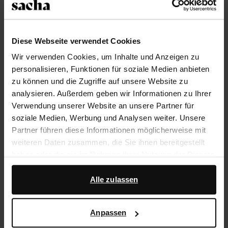
Trusted Shop-Gütesiegel
Rechnungskauf
Diese Webseite verwendet Cookies
14 Tage Bedenkzeit
Wir verwenden Cookies, um Inhalte und Anzeigen zu
personalisieren, Funktionen für soziale Medien anbieten
zu können und die Zugriffe auf unsere Website zu
Produktbeschreibung
analysieren. Außerdem geben wir Informationen zu Ihrer
Verwendung unserer Website an unsere Partner für
Cosy Slipper für die comfy Season. Die Außenseite der
soziale Medien, Werbung und Analysen weiter. Unsere
camelfarbenen Schlappen ist aus Veloursleder
Partner führen diese Informationen möglicherweise mit
gearbeitet, die Innenseite ist mit Wolle gefüttert. Die
weiteren Daten zusammen, die Sie ihnen bereitgestellt
Schuhe haben rote Stickerei-Details und eine 4 cm
haben oder die sie im Rahmen Ihrer Nutzung der Dienste
dicke Plateausohle. Als Schuhpflege empfehlen wir
gesammelt haben.
die Collonil Veloursleder-/Nubuk-Box.
Alle zulassen
Darüber hinaus arbeiten wir mit Google zu Werbe- und
Produktdetails
Messzwecken zusammen. Weitere Informationen
Anpassen
darüber, wie Google Ihre personenbezogenen Daten
verwendet, finden Sie auf der
Seite zur geschäftlichen