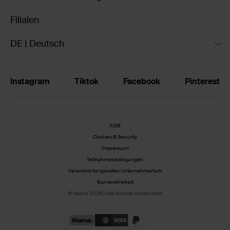
Filialen
DE | Deutsch
Instagram
Tiktok
Facebook
Pinterest
AGB
Cookies & Security
Impressum
Teilnahmebedingungen
Verantwortungsvolles Unternehmertum
Barrierefreiheit
© Sacha 2026 | Alle Rechte vorbehalten