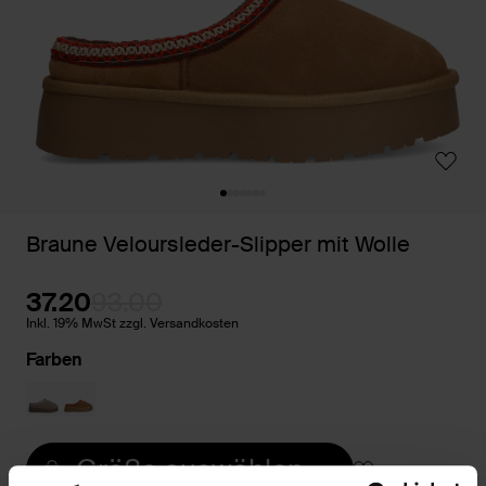
Braune Veloursleder-Slipper mit Wolle
37.20
93.00
Inkl. 19% MwSt zzgl. Versandkosten
Farben
Größe auswählen