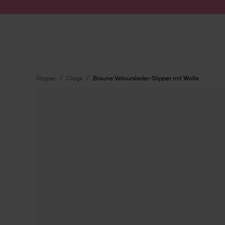
Zum Inhalt springen
Suche absenden
Slipper
Clogs
Braune Veloursleder-Slipper mit Wolle