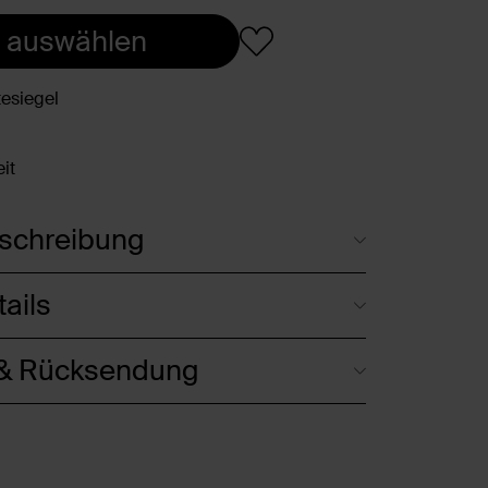
 auswählen
esiegel
it
schreibung
ails
 & Rücksendung