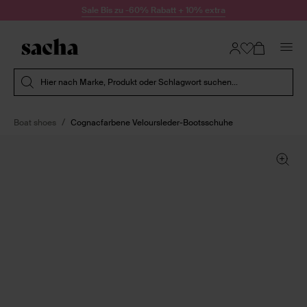
Zum Inhalt springen
Sale Bis zu -60% Rabatt + 10% extra
Suche absenden
Hier nach Marke, Produkt oder Schlagwort suchen...
Boat shoes
Cognacfarbene Veloursleder-Bootsschuhe