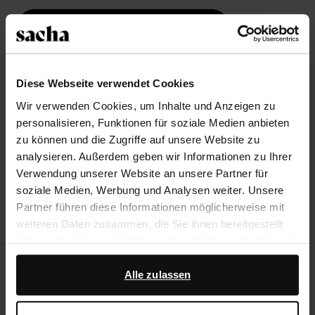
Größe auswählen
Trusted Shop-Gütesiegel
Diese Webseite verwendet Cookies
Rechnungskauf
Wir verwenden Cookies, um Inhalte und Anzeigen zu
14 Tage Bedenkzeit
personalisieren, Funktionen für soziale Medien anbieten
zu können und die Zugriffe auf unsere Website zu
analysieren. Außerdem geben wir Informationen zu Ihrer
Produktbeschreibung
Verwendung unserer Website an unsere Partner für
Cognacfarbene Veloursleder-Bootsschuhe der Marke
soziale Medien, Werbung und Analysen weiter. Unsere
Sacha. Die Slipper haben Schnürsenkel und sind mit
Partner führen diese Informationen möglicherweise mit
verspielten Fransen und Perlen verziert. Die
weiteren Daten zusammen, die Sie ihnen bereitgestellt
Außenseite der Schuhe ist aus Veloursleder, die
haben oder die sie im Rahmen Ihrer Nutzung der Dienste
Innenseite ist aus Leder gearbeitet. Als Schuhpflege
gesammelt haben.
empfehlen wir das Carbon Pro-Spray der Marke
Alle zulassen
Collonil.
Darüber hinaus arbeiten wir mit Google zu Werbe- und
Messzwecken zusammen. Weitere Informationen