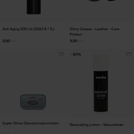
Anti Aging 300 ml (29,83 € / 1L)
Shiny Grease - Leather - Care
Protect
3.50
9.99
3.50
4.99
- 42%
Super Shine Glanzschwämmchen
Renovating Lotion - Veloursleder