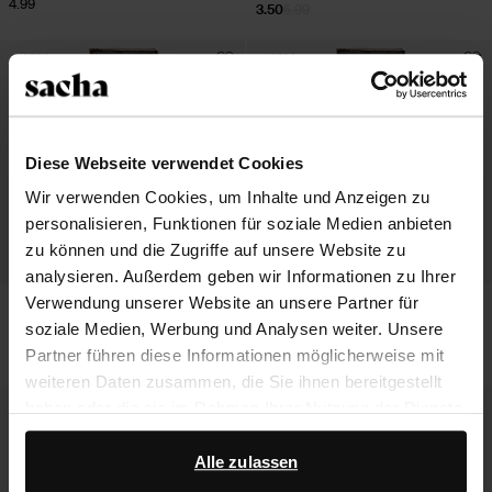
4.99
3.50
5.99
- 42%
- 42%
Diese Webseite verwendet Cookies
Wir verwenden Cookies, um Inhalte und Anzeigen zu
personalisieren, Funktionen für soziale Medien anbieten
zu können und die Zugriffe auf unsere Website zu
analysieren. Außerdem geben wir Informationen zu Ihrer
Verwendung unserer Website an unsere Partner für
Color Boost Brown
Color Boost Colorless
soziale Medien, Werbung und Analysen weiter. Unsere
Partner führen diese Informationen möglicherweise mit
3.50
5.99
3.50
5.99
weiteren Daten zusammen, die Sie ihnen bereitgestellt
- 50%
- 42%
haben oder die sie im Rahmen Ihrer Nutzung der Dienste
gesammelt haben.
Alle zulassen
Darüber hinaus arbeiten wir mit Google zu Werbe- und