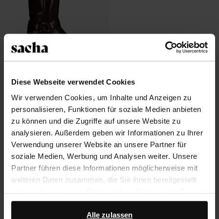
Diese Webseite verwendet Cookies
Bordeauxrote Biker Boots aus Leder
Wir verwenden Cookies, um Inhalte und Anzeigen zu
personalisieren, Funktionen für soziale Medien anbieten
74.40
186.00
zu können und die Zugriffe auf unsere Website zu
analysieren. Außerdem geben wir Informationen zu Ihrer
Verwendung unserer Website an unsere Partner für
soziale Medien, Werbung und Analysen weiter. Unsere
Über Sacha
Partner führen diese Informationen möglicherweise mit
weiteren Daten zusammen, die Sie ihnen bereitgestellt
Kundenservice
haben oder die sie im Rahmen Ihrer Nutzung der Dienste
gesammelt haben.
Versand und Lieferung
Alle zulassen