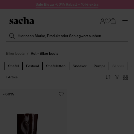
Zum Inhalt springen
Sale Bis zu -60% Rabatt + 10% extra
Suche absenden
Hier nach Marke, Produkt oder Schlagwort suchen...
Biker boots
Rot - Biker boots
Stiefel
Festival
Stiefeletten
Sneaker
Pumps
Slipper
S
1 Artikel
- 60%