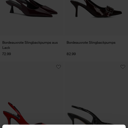
Bordeauxrote Slingbackpumps aus
Bordeauxrote Slingbackpumps
Lack
72.99
82.99