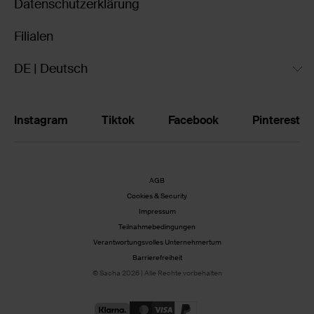
Datenschutzerklärung
Filialen
DE | Deutsch
Instagram
Tiktok
Facebook
Pinterest
AGB
Cookies & Security
Impressum
Teilnahmebedingungen
Verantwortungsvolles Unternehmertum
Barrierefreiheit
© Sacha 2026 | Alle Rechte vorbehalten