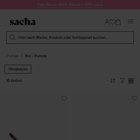
Zum Inhalt springen
Sale Bis zu -60% Rabatt + 10% extra
Suche absenden
Hier nach Marke, Produkt oder Schlagwort suchen...
Pumps
Rot - Pumps
Slingbacks
10 Artikel