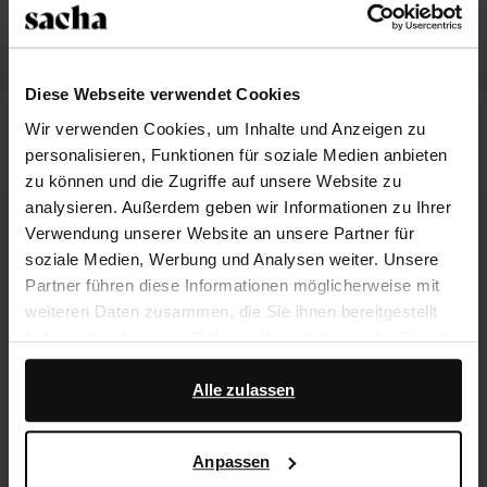
Diese Webseite verwendet Cookies
Rote Slingbackpumps aus Lack
Schwarze Slingbackpumps in
Wir verwenden Cookies, um Inhalte und Anzeigen zu
Crinkle-Optik
personalisieren, Funktionen für soziale Medien anbieten
72.99
113.99
zu können und die Zugriffe auf unsere Website zu
analysieren. Außerdem geben wir Informationen zu Ihrer
- 60%
- 58%
Verwendung unserer Website an unsere Partner für
soziale Medien, Werbung und Analysen weiter. Unsere
Partner führen diese Informationen möglicherweise mit
weiteren Daten zusammen, die Sie ihnen bereitgestellt
haben oder die sie im Rahmen Ihrer Nutzung der Dienste
gesammelt haben.
Alle zulassen
Darüber hinaus arbeiten wir mit Google zu Werbe- und
Messzwecken zusammen. Weitere Informationen
Anpassen
darüber, wie Google Ihre personenbezogenen Daten