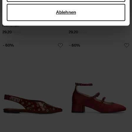
verwendet, finden Sie auf der
Seite zur geschäftlichen
Sicherheit und zum Datenschutz von Google
.
Ablehnen
Bordeauxrote Pumps mit Strass-
Rosafarbene Pumps mit Snakeprint
Riemchen
29.20
72.98
29.20
69.00
- 60%
- 60%